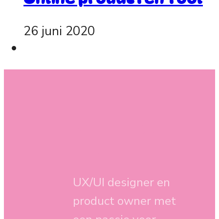
26 juni 2020
Britt Thijssen-
Zegveld
UX/UI designer en
product owner met