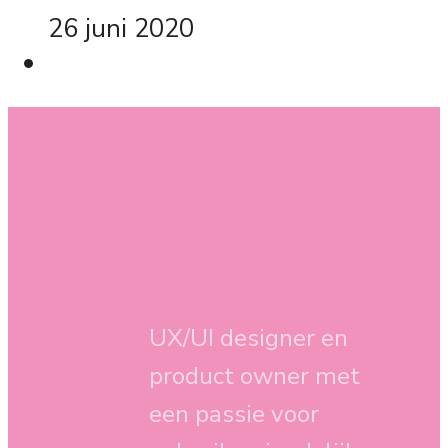
26 juni 2020
Britt Thijssen-
Zegveld
UX/UI designer en
product owner met
een passie voor